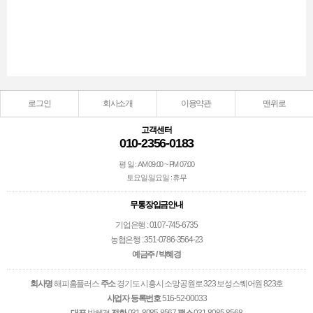
로그인
회사소개
이용약관
맨위로
고객센터
010-2356-0183
평 일 : AM 09:00 ~ PM 07:00
토요일.일요일 : 휴무
무통장입금안내
기업은행 : 0107-745-6735
농협은행 : 351-0786-3564-23
예금주 / 박혜경
회사명
해피홈플러스
주소
경기도 시흥시 소망공원로 323 보성스퀘어원 823호
사업자 등록번호
516-52-00033
대표
박혜경
전화
031-8085-8567
팩스
031-8085-8568