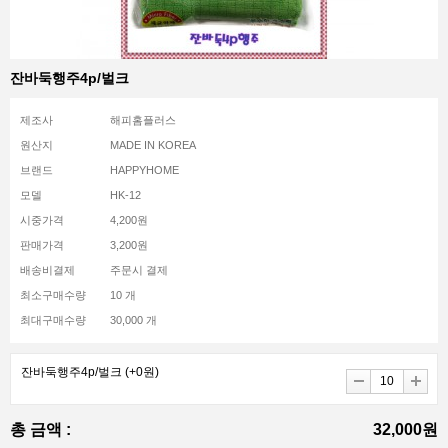
잔바둑행주4p/벌크
제조사
해피홈플러스
원산지
MADE IN KOREA
브랜드
HAPPYHOME
모델
HK-12
시중가격
4,200원
판매가격
3,200원
배송비결제
주문시 결제
최소구매수량
10 개
최대구매수량
30,000 개
잔바둑행주4p/벌크
(+0원)
총 금액 :
32,000원