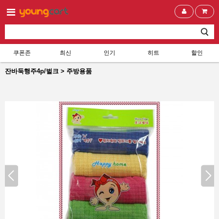
쿠폰존
최신
인기
히트
할인
잔바둑행주4p/벌크 > 주방용품