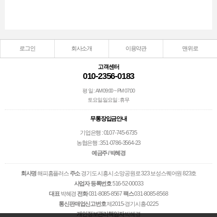
로그인
회사소개
이용약관
맨위로
고객센터
010-2356-0183
평 일 : AM 09:00 ~ PM 07:00
토요일.일요일 : 휴무
무통장입금안내
기업은행 : 0107-745-6735
농협은행 : 351-0786-3564-23
예금주 / 박혜경
회사명
해피홈플러스
주소
경기도 시흥시 소망공원로 323 보성스퀘어원 823호
사업자 등록번호
516-52-00033
대표
박혜경
전화
031-8085-8567
팩스
031-8085-8568
통신판매업신고번호
제2015-경기시흥-0225
개인정보관리책임자
박혜경