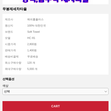
무봉제세차타올
제조사
해피홈플러스
원산지
100% 대한민국
브랜드
Soft Towel
모델
HC-81
시중가격
2,800원
판매가격
1,400원
배송비결제
무료배송
최소구매수량
120 개
최대구매수량
5,000 개
선택옵션
색상