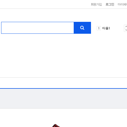
회원가입
로그인
마이페
10
타올10
1
타올1
2
타올2
3
타올3
4
타올4
5
타올5
6
타올6
7
타올7
8
타올8
9
타올9
10
타올10
1
타올1