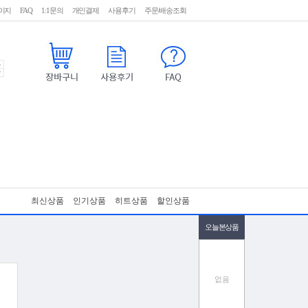
이지
FAQ
1:1문의
개인결제
사용후기
주문/배송조회
최신상품
인기상품
히트상품
할인상품
오늘본상품
없음