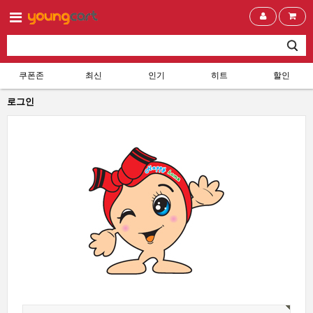
쿠폰존
최신
인기
히트
할인
로그인