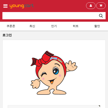
쿠폰존
최신
인기
히트
할인
로그인