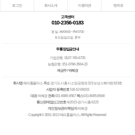
로그인
회사소개
이용약관
맨위로
고객센터
010-2356-0183
평 일 : AM 09:00 ~ PM 07:00
토요일.일요일 : 휴무
무통장입금안내
기업은행 : 0107-745-6735
농협은행 : 351-0786-3564-23
예금주 / 박혜경
회사명
해피홈플러스
주소
경기도 시흥시 소망공원로 323 보성스퀘어원 823호
사업자 등록번호
516-52-00033
대표
박혜경
전화
031-8085-8567
팩스
031-8085-8568
통신판매업신고번호
제2015-경기시흥-0225
개인정보관리책임자
박혜경
Copyright © 2001-2013 해피홈플러스. All Rights Reserved.