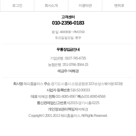
로그인
회사소개
이용약관
맨위로
고객센터
010-2356-0183
평 일 : AM 09:00 ~ PM 07:00
토요일.일요일 : 휴무
무통장입금안내
기업은행 : 0107-745-6735
농협은행 : 351-0786-3564-23
예금주 / 박혜경
회사명
해피홈플러스
주소
경기도 시흥시 소망공원로 323 보성스퀘어원 823호
사업자 등록번호
516-52-00033
대표
박혜경
전화
031-8085-8567
팩스
031-8085-8568
통신판매업신고번호
제2015-경기시흥-0225
개인정보관리책임자
박혜경
Copyright © 2001-2013 해피홈플러스. All Rights Reserved.