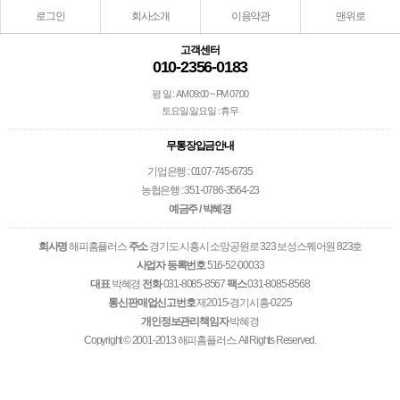
로그인
회사소개
이용약관
맨위로
고객센터
010-2356-0183
평 일 : AM 09:00 ~ PM 07:00
토요일.일요일 : 휴무
무통장입금안내
기업은행 : 0107-745-6735
농협은행 : 351-0786-3564-23
예금주 / 박혜경
회사명
해피홈플러스
주소
경기도 시흥시 소망공원로 323 보성스퀘어원 823호
사업자 등록번호
516-52-00033
대표
박혜경
전화
031-8085-8567
팩스
031-8085-8568
통신판매업신고번호
제2015-경기시흥-0225
개인정보관리책임자
박혜경
Copyright © 2001-2013 해피홈플러스. All Rights Reserved.