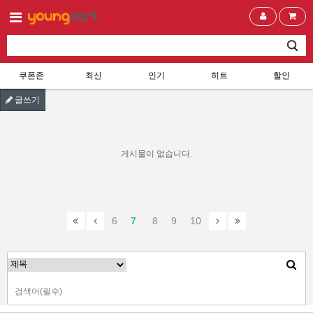
쿠폰존
최신
인기
히트
할인
글쓰기
게시물이 없습니다.
6
7
8
9
10