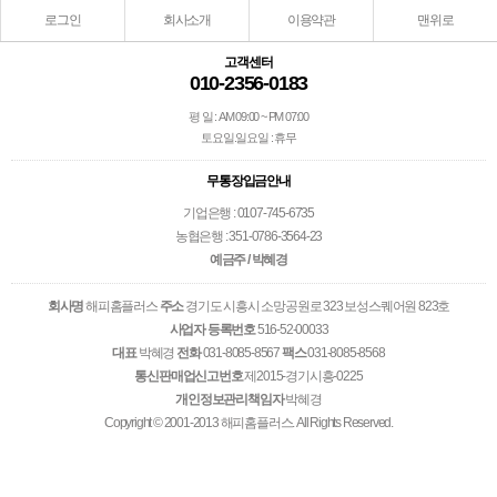
로그인
회사소개
이용약관
맨위로
고객센터
010-2356-0183
평 일 : AM 09:00 ~ PM 07:00
토요일.일요일 : 휴무
무통장입금안내
기업은행 : 0107-745-6735
농협은행 : 351-0786-3564-23
예금주 / 박혜경
회사명
해피홈플러스
주소
경기도 시흥시 소망공원로 323 보성스퀘어원 823호
사업자 등록번호
516-52-00033
대표
박혜경
전화
031-8085-8567
팩스
031-8085-8568
통신판매업신고번호
제2015-경기시흥-0225
개인정보관리책임자
박혜경
Copyright © 2001-2013 해피홈플러스. All Rights Reserved.