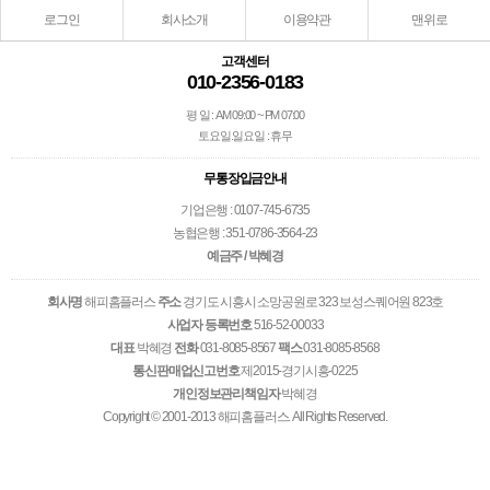
로그인
회사소개
이용약관
맨위로
고객센터
010-2356-0183
평 일 : AM 09:00 ~ PM 07:00
토요일.일요일 : 휴무
무통장입금안내
기업은행 : 0107-745-6735
농협은행 : 351-0786-3564-23
예금주 / 박혜경
회사명
해피홈플러스
주소
경기도 시흥시 소망공원로 323 보성스퀘어원 823호
사업자 등록번호
516-52-00033
대표
박혜경
전화
031-8085-8567
팩스
031-8085-8568
통신판매업신고번호
제2015-경기시흥-0225
개인정보관리책임자
박혜경
Copyright © 2001-2013 해피홈플러스. All Rights Reserved.