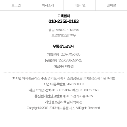
로그인
회사소개
이용약관
맨위로
고객센터
010-2356-0183
평 일 : AM 09:00 ~ PM 07:00
토요일.일요일 : 휴무
무통장입금안내
기업은행 : 0107-745-6735
농협은행 : 351-0786-3564-23
예금주 / 박혜경
회사명
해피홈플러스
주소
경기도 시흥시 소망공원로 323 보성스퀘어원 823호
사업자 등록번호
516-52-00033
대표
박혜경
전화
031-8085-8567
팩스
031-8085-8568
통신판매업신고번호
제2015-경기시흥-0225
개인정보관리책임자
박혜경
Copyright © 2001-2013 해피홈플러스. All Rights Reserved.