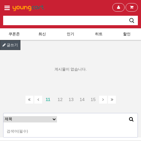
쿠폰존
최신
인기
히트
할인
글쓰기
게시물이 없습니다.
11
12
13
14
15